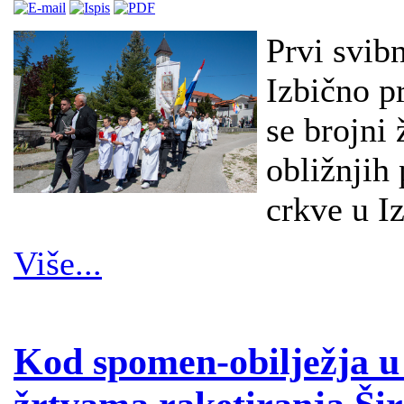
Prvi svibn
Izbično p
se brojni 
obližnjih
crkve u Iz
Više...
Kod spomen-obilježja u