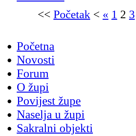
<<
Početak
<
«
1
2
3
Početna
Novosti
Forum
O župi
Povijest župe
Naselja u župi
Sakralni objekti