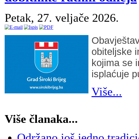
Petak, 27. veljače 2026.
Obavještava
obiteljske i
kojima se 
isplaćuje p
Više...
Više članaka...
Održano još jedno tradic