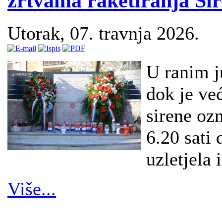
žrtvama raketiranja Ši
Utorak, 07. travnja 2026.
U ranim j
dok je ve
sirene oz
6.20 sati
uzletjela 
Više...