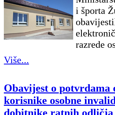
i športa 
obavijesti
elektronič
razrede o
Više...
Obavijest o potvrdama o
korisnike osobne invalid
dobitnike ratnih odličja