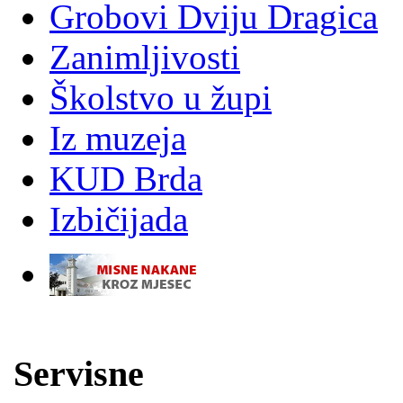
Grobovi Dviju Dragica
Zanimljivosti
Školstvo u župi
Iz muzeja
KUD Brda
Izbičijada
-
Servisne