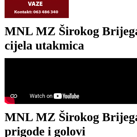
MNL MZ Širokog Brijega 2
cijela utakmica
MNL MZ Širokog Brijega 2
prigode i golovi