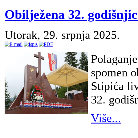
Obilježena 32. godišnjic
Utorak, 29. srpnja 2025.
Polaganje
spomen ob
Stipića li
32. godišn
Više...