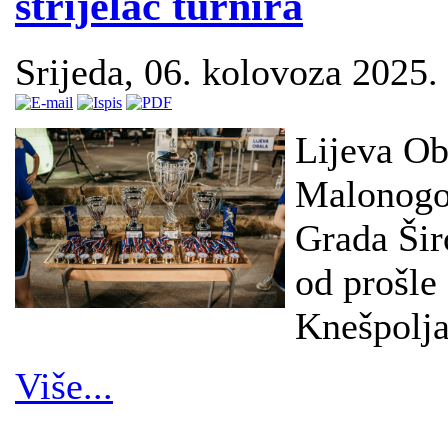
strijelac turnira
Srijeda, 06. kolovoza 2025.
Lijeva Oba
Malonogom
Grada Šir
od prošle 
Knešpolja
Više...