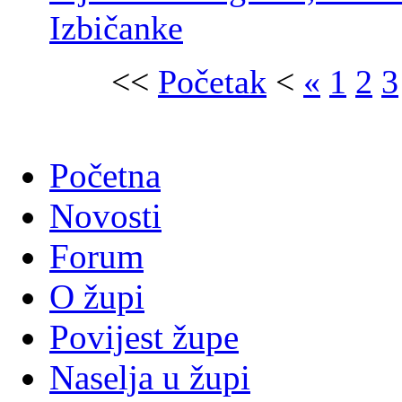
Izbičanke
<<
Početak
<
«
1
2
3
Početna
Novosti
Forum
O župi
Povijest župe
Naselja u župi