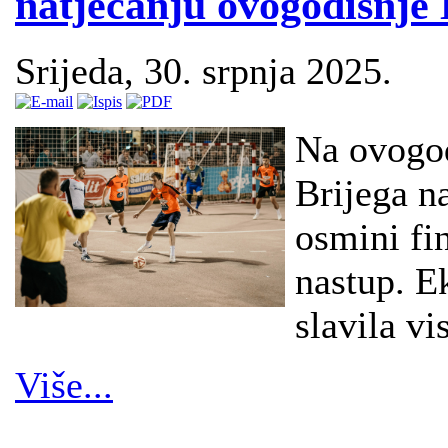
natjecanju ovogodišnje
Srijeda, 30. srpnja 2025.
Na ovogo
Brijega n
osmini fi
nastup. E
slavila v
Više...