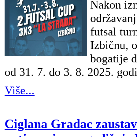
Nakon izn
održavan
futsal tur
Izbičnu, 
bogatije 
od 31. 7. do 3. 8. 2025. god
Više...
Ciglana Gradac zaustavi