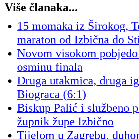
Više članaka...
15 momaka iz Širokog, To
maraton od Izbična do St
Novom visokom pobjedom 
osminu finala
Druga utakmica, druga igr
Biograca (6:1)
Biskup Palić i službeno p
župnik župe Izbično
Tijelom u Zagrebu, duhom