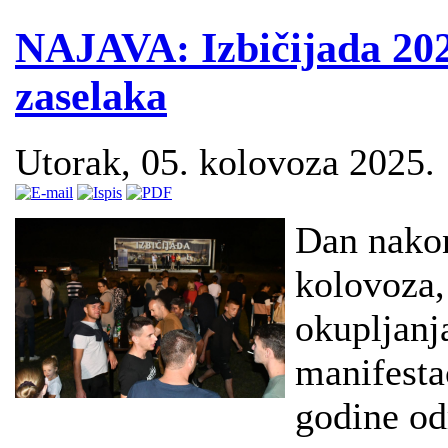
NAJAVA: Izbičijada 202
zaselaka
Utorak, 05. kolovoza 2025.
Dan nakon
kolovoza,
okupljanja
manifesta
godine od