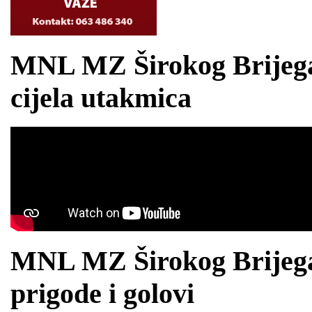
MNL MZ Širokog Brijega 2
cijela utakmica
MNL MZ Širokog Brijega 2
prigode i golovi