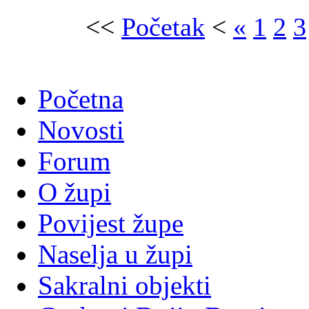
<<
Početak
<
«
1
2
3
Početna
Novosti
Forum
O župi
Povijest župe
Naselja u župi
Sakralni objekti