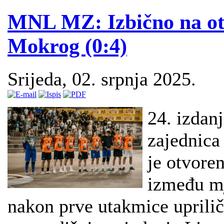
MNL MZ: Izbično na ot
Mokrog (0:4)
Srijeda, 02. srpnja 2025.
24. izdan
zajednica
je otvore
između mj
nakon prve utakmice uprilič