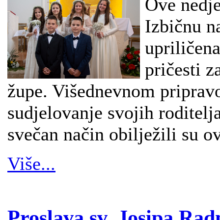
Ove nedjel
Izbičnu n
upriličen
pričesti z
župe. Višednevnom pripravo
sudjelovanje svojih roditelj
svečan način obilježili su o
Više...
Proslava sv. Josipa Rad