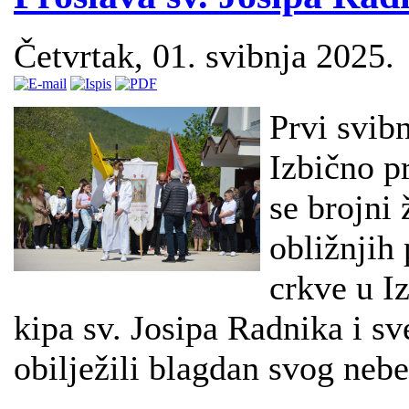
Četvrtak, 01. svibnja 2025.
Prvi svibn
Izbično p
se brojni 
obližnjih
crkve u I
kipa sv. Josipa Radnika i 
obilježili blagdan svog nebe