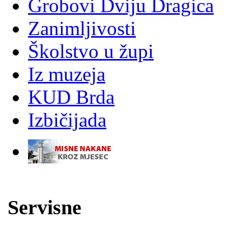
Grobovi Dviju Dragica
Zanimljivosti
Školstvo u župi
Iz muzeja
KUD Brda
Izbičijada
-
Servisne