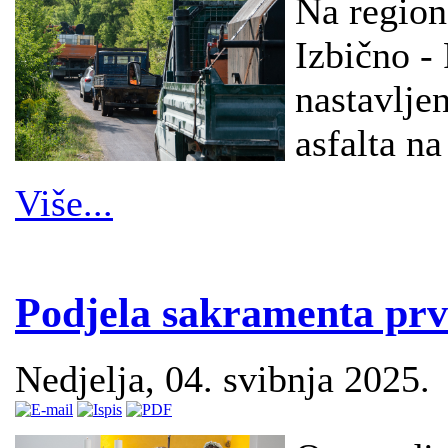
Na region
Izbično -
nastavlje
asfalta na
Više...
Podjela sakramenta prve
Nedjelja, 04. svibnja 2025.