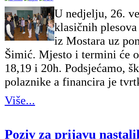
U nedjelju, 26. v
klasičnih plesova
iz Mostara uz po
Šimić. Mjesto i termini će os
18,19 i 20h. Podsjećamo, šk
polaznike a financira je tvr
Više...
Poziv za prijavu nastal