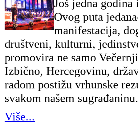
Još jedna godina 
Ovog puta jedanae
manifestacija, do
društveni, kulturni, jedinst
promovira ne samo Večernji l
Izbično, Hercegovinu, držav
radom postižu vrhunske rezu
svakom našem sugrađaninu
Više...