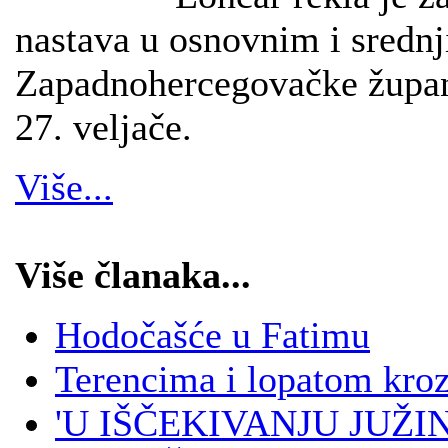
nastava u osnovnim i sredn
Zapadnohercegovačke župani
27. veljače.
Više...
Više članaka...
Hodočašće u Fatimu
Terencima i lopatom kro
'U IŠČEKIVANJU JUŽINE'