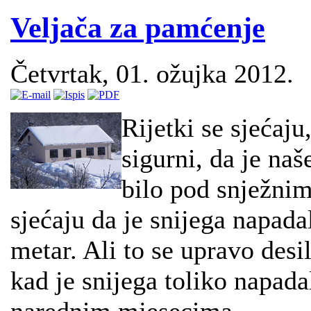
Veljača za pamćenje
Četvrtak, 01. ožujka 2012.
Rijetki se sjećaj
sigurni, da je naš
bilo pod snježni
sjećaju da je snijega napad
metar. Ali to se upravo desi
kad je snijega toliko napada
narednim mjesecima.