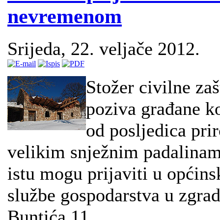
nevremenom
Srijeda, 22. veljače 2012.
Stožer civilne za
poziva građane koj
od posljedica pr
velikim snježnim padalinam
istu mogu prijaviti u općinsk
službe gospodarstva u zgrad
Buntića 11.