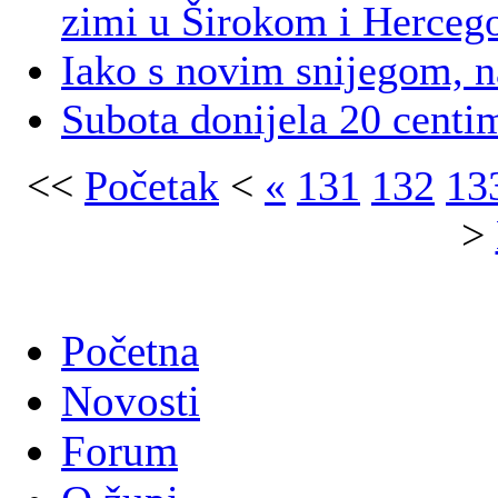
zimi u Širokom i Herceg
Iako s novim snijegom, n
Subota donijela 20 centi
<<
Početak
<
«
131
132
13
>
Početna
Novosti
Forum