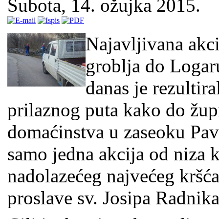
Subota, 14. ožujka 2015.
Najavljivana akci
groblja do Logar
danas je rezulti
prilaznog puta kako do žup
domaćinstva u zaseoku Pavk
samo jedna akcija od niza 
nadolazećeg najvećeg kršć
proslave sv. Josipa Radnika