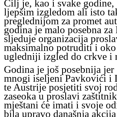
Cilj je, kao i svake godine
ljepšim izgledom ali isto ta
preglednijom za promet au
godina je malo posebna za 
sljeduje organizacija prosla
maksimalno potruditi i oko 
ugledniji izgled do crkve i 
Godina je još posebnija jer
mnogi iseljeni Pavkovići i 
te Austrije posjetiti svoj r
zaseoka u proslavi zaštitni
mještani će imati i svoje o
bila upravo današnja akcija