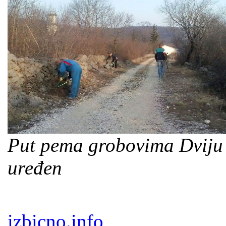
Put pema grobovima Dviju 
uređen
izbicno.info