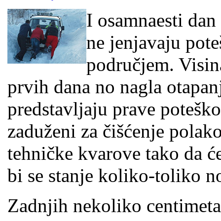
I osamnaesti dan
ne jenjavaju pot
područjem. Visina
prvih dana no nagla otapan
predstavljaju prave potešk
zaduženi za čišćenje polak
tehničke kvarove tako da će
bi se stanje koliko-toliko n
Zadnjih nekoliko centimetar