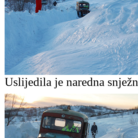
Uslijedila je naredna snjež