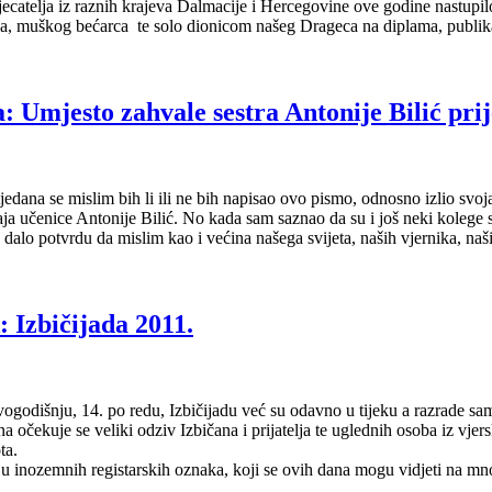
ecatelja iz raznih krajeva Dalmacije i Hercegovine ove godine nastup
ca, muškog bećarca te solo dionicom našeg Drageca na diplama, publik
 Umjesto zahvale sestra Antonije Bilić pri
jedana se mislim bih li ili ne bih napisao ovo pismo, odnosno izlio svo
ja učenice Antonije Bilić. No kada sam saznao da su i još neki kolege 
je dalo potvrdu da mislim kao i većina našega svijeta, naših vjernika, na
Izbičijada 2011.
ogodišnju, 14. po redu, Izbičijadu već su odavno u tijeku a razrade sam
na očekuje se veliki odziv Izbičana i prijatelja te uglednih osoba iz vje
ta.
ju inozemnih registarskih oznaka, koji se ovih dana mogu vidjeti na 