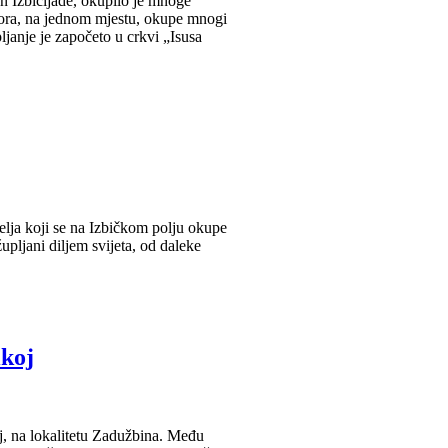
on Izbičijade, okupilo je mnoge
dmora, na jednom mjestu, okupe mnogi
ljanje je započeto u crkvi „Isusa
telja koji se na Izbičkom polju okupe
ljani diljem svijeta, od daleke
ikoj
oj, na lokalitetu Zadužbina. Među