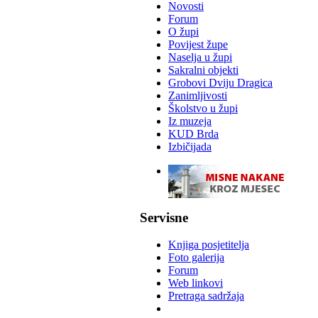
Novosti
Forum
O župi
Povijest župe
Naselja u župi
Sakralni objekti
Grobovi Dviju Dragica
Zanimljivosti
Školstvo u župi
Iz muzeja
KUD Brda
Izbičijada
-
Servisne
Knjiga posjetitelja
Foto galerija
Forum
Web linkovi
Pretraga sadržaja