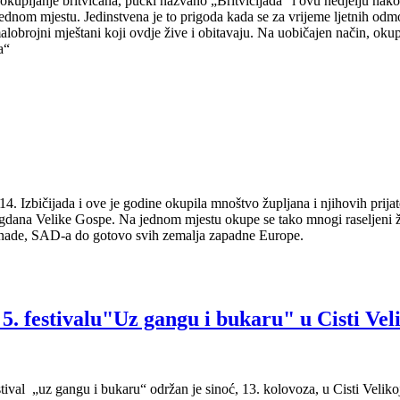
okupljanje britvičana, pučki nazvano „Britvičijada“ i ovu nedjelju nak
jednom mjestu. Jedinstvena je to prigoda kada se za vrijeme ljetnih o
 malobrojni mještani koji ovdje žive i obitavaju. Na uobičajen način, okup
a“
14. Izbičijada i ove je godine okupila mnoštvo župljana i njihovih prija
dana Velike Gospe. Na jednom mjestu okupe se tako mnogi raseljeni žup
anade, SAD-a do gotovo svih zemalja zapadne Europe.
5. festivalu"Uz gangu i bukaru" u Cisti Vel
estival „uz gangu i bukaru“ održan je sinoć, 13. kolovoza, u Cisti Velik