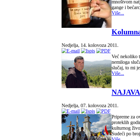
mnoštvom natj
gange i bećar
Više...
Kolumna:
Nedjelja, 14. kolovoza 2011.
Već nekoliko t
nemiloga sluča
slučaj, to mi 
Više...
NAJAVA: 
Nedjelja, 07. kolovoza 2011.
Pripreme za ov
proteklih godi
kulturnog živo
Sudeći po bro
Više...