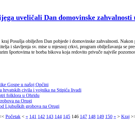
ijega uveličali Dan domovinske zahvalnosti 
ru kraj Posušja obilježen Dan pobjede i domovinske zahvalnosti. Nakon
itelja i slavljenja sv. mise u mjesnoj crkvi, program obilježavanja se pre
tarim športovima te borba bikova koja redovito privuče najviše pozornos
like Gospe u našoj Općini
 hrvatskih civila i vojnika na Stipića livadi
i folklora u Ohridu
 grobova na Orugi
od Ljubuških grobova na Orugi
<<
Početak
<
«
141
142
143
144
145
146
147
148
149
150
»
>
Kraj
>