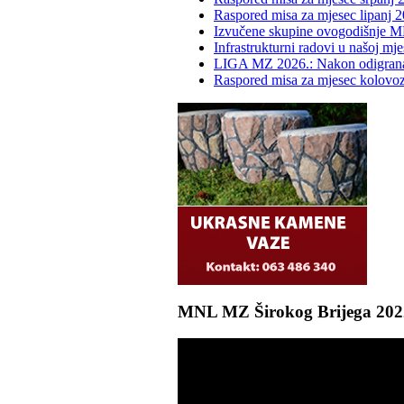
Raspored misa za mjesec lipanj 2
Izvučene skupine ovogodišnje M
Infrastrukturni radovi u našoj mje
LIGA MZ 2026.: Nakon odigrana d
Raspored misa za mjesec kolovo
MNL MZ Širokog Brijega 2022. 