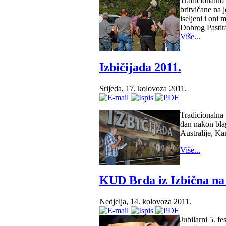
Tradicionalno 
britvičane na 
iseljeni i oni
Dobrog Pastir
Više...
Izbičijada 2011.
Srijeda, 17. kolovoza 2011.
Tradicionalna 
dan nakon blag
Australije, K
Više...
KUD Brda iz Izbična na 
Nedjelja, 14. kolovoza 2011.
Jubilarni 5. f