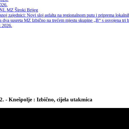
026.
NL MZ Široki Brijeg
snoj zajednici: Novi sloj asfalta na regionalnom putu i priprema lokalni
va susreta MZ Izbično na trećem mjestu skupine „B“ s osvojena tri 
z 2026.
- Knešpolje : Izbično, cijela utakmica