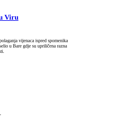
u Viru
 polaganja vijenaca ispred spomenika
selio u Bare gdje su upriličena razna
ti.
>