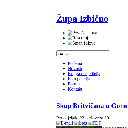
Župa Izbično
Početna
Novosti
Knjiga posjetitelja
Foto galerija
Forum
Kontakt
Skup Britvičana u Gornjo
Ponedjeljak, 22. kolovoza 2011.