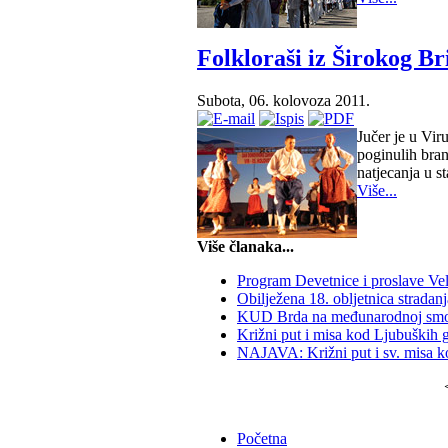
Folkloraši iz Širokog Br
Subota, 06. kolovoza 2011.
Jučer je u Vi
poginulih bran
natjecanja u s
Više...
Više članaka...
Program Devetnice i proslave Ve
Obilježena 18. obljetnica stradanja
KUD Brda na međunarodnoj smotr
Križni put i misa kod Ljubuških
NAJAVA: Križni put i sv. misa k
Početna