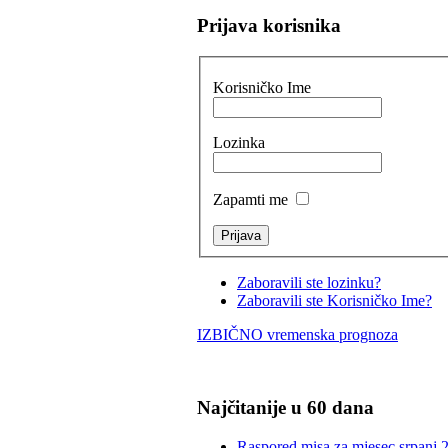
Prijava korisnika
Korisničko Ime
Lozinka
Zapamti me
Zaboravili ste lozinku?
Zaboravili ste Korisničko Ime?
IZBIČNO vremenska prognoza
Najčitanije u 60 dana
Raspored misa za mjesec srpanj 