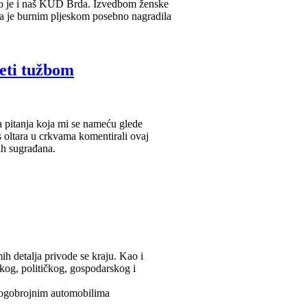
ilo je i naš KUD Brda. Izvedbom ženske
a je burnim pljeskom posebno nagradila
jeti tužbom
ja pitanja koja mi se nameću glede
s oltara u crkvama komentirali ovaj
ših sugrađana.
ih detalja privode se kraju. Kao i
rskog, političkog, gospodarskog i
mnogobrojnim automobilima