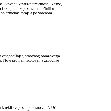
ma likovne i kiparske umjetnosti. Naime,
ka i skulptura koje su sami načinili u
a, polaznicima tečaja a po viđenom
a devetogodišnjeg osnovnog obrazovanja.
lu. Novi program školovanja započinje
u izrekli svoje sudbonosno „da“. Učinili