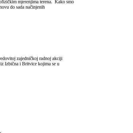
geofizičkim mjerenjima terena. Kako smo
osnovu do sada načinjenih
edovitoj zajedničkoj radnoj akciji
z Izbična i Britvice kojima se u
>