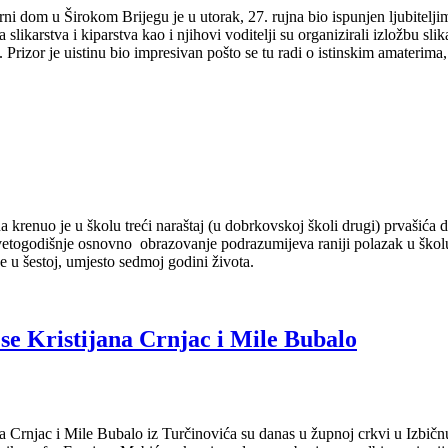
rni dom u Širokom Brijegu je u utorak, 27. rujna bio ispunjen ljubitelji
a slikarstva i kiparstva kao i njihovi voditelji su organizirali izložbu sli
. Prizor je uistinu bio impresivan pošto se tu radi o istinskim amaterim
 krenuo je u školu treći naraštaj (u dobrkovskoj školi drugi) prvašić
evetogodišnje osnovno obrazovanje podrazumijeva raniji polazak u ško
e u šestoj, umjesto sedmoj godini života.
 se Kristijana Crnjac i Mile Bubalo
a Crnjac i Mile Bubalo iz Turčinovića su danas u župnoj crkvi u Izbičn