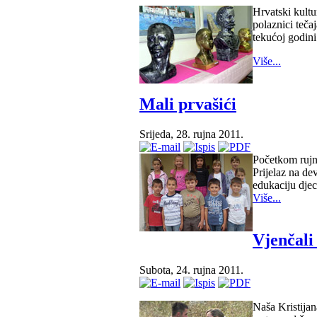
Hrvatski kultu
polaznici tečaj
tekućoj godini
Više...
Mali prvašići
Srijeda, 28. rujna 2011.
Početkom rujna
Prijelaz na d
edukaciju djec
Više...
Vjenčali
Subota, 24. rujna 2011.
Naša Kristijan