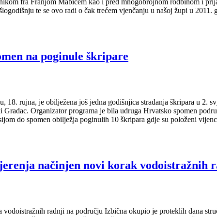
pnikom fra Franjom Mabićem kao i pred mnogobrojnom rodbinom i prijat
logodišnju te se ovo radi o čak trećem vjenčanju u našoj župi u 2011. g
omen na poginule škripare
u, 18. rujna, je obilježena još jedna godišnjica stradanja škripara u 2. 
i Gradac. Organizator programa je bila udruga Hrvatsko spomen podru
sijom do spomen obilježja poginulih 10 škripara gdje su položeni vijenci
mjerenja načinjen novi korak vodoistražnih 
a vodoistražnih radnji na području Izbična okupio je proteklih dana struč