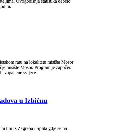
eljima. Ovogodišnja statistika debelo
odini.
svjetskom ratu na lokalitetu misišta Mosor
čje misište Mosor. Program je započeo
 i zapaljene svijeće.
radova u Izbičnu
ni tim iz Zagreba i Splita gdje se na