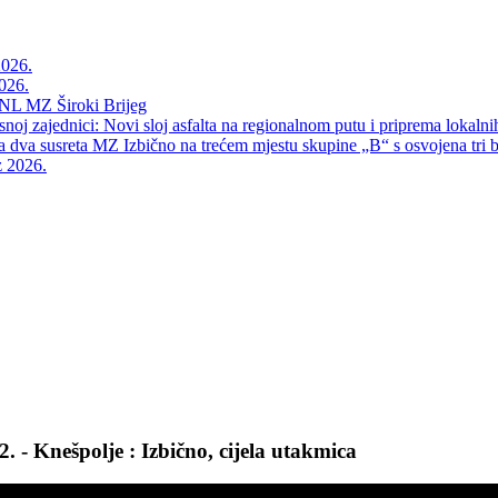
2026.
026.
NL MZ Široki Brijeg
snoj zajednici: Novi sloj asfalta na regionalnom putu i priprema lokalni
va susreta MZ Izbično na trećem mjestu skupine „B“ s osvojena tri 
z 2026.
- Knešpolje : Izbično, cijela utakmica