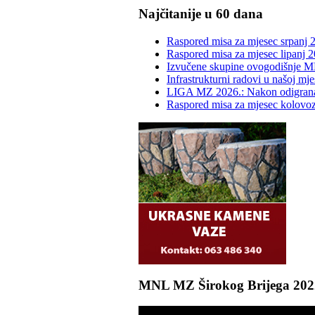
Najčitanije u 60 dana
Raspored misa za mjesec srpanj 
Raspored misa za mjesec lipanj 2
Izvučene skupine ovogodišnje M
Infrastrukturni radovi u našoj mje
LIGA MZ 2026.: Nakon odigrana d
Raspored misa za mjesec kolovo
MNL MZ Širokog Brijega 2022. 