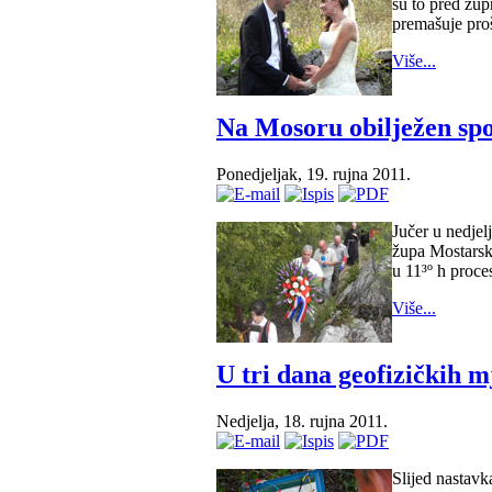
su to pred žu
premašuje proš
Više...
Na Mosoru obilježen sp
Ponedjeljak, 19. rujna 2011.
Jučer u nedjelj
župa Mostarsk
u 11³º h proce
Više...
U tri dana geofizičkih 
Nedjelja, 18. rujna 2011.
Slijed nastavk