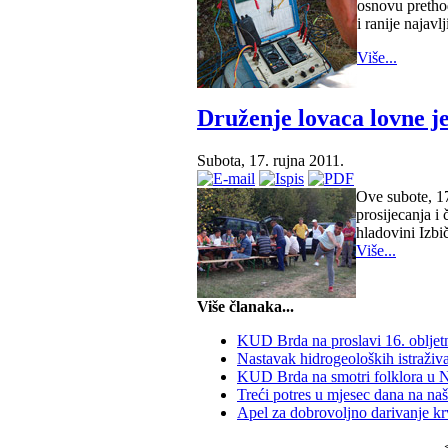
osnovu prethod
i ranije najav
Više...
Druženje lovaca lovne j
Subota, 17. rujna 2011.
Ove subote, 17
prosijecanja i
hladovini Izbi
Više...
Više članaka...
KUD Brda na proslavi 16. obljetn
Nastavak hidrogeoloških istraživ
KUD Brda na smotri folklora u
Treći potres u mjesec dana na na
Apel za dobrovoljno darivanje kr