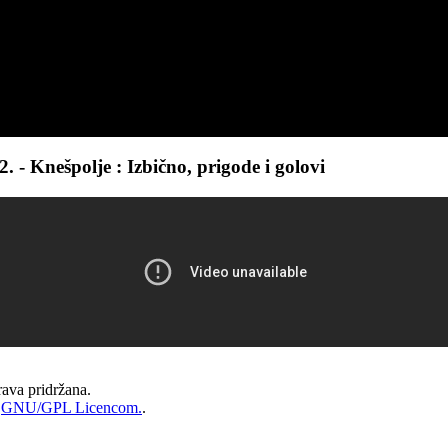
- Knešpolje : Izbično, prigode i golovi
ava pridržana.
d
GNU/GPL Licencom.
.