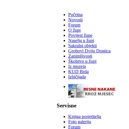
Početna
Novosti
Forum
O župi
Povijest župe
Naselja u župi
Sakralni objekti
Grobovi Dviju Dragica
Zanimljivosti
Školstvo u župi
Iz muzeja
KUD Brda
Izbičijada
-
Servisne
Knjiga posjetitelja
Foto galerija
Forum