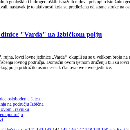
nih geoloških i hidrogeoloških istražnih radova pristupilo istražnim 
ljivali, nastavak je to aktivnosti koja su predložena od strane struke na 
edinice "Varda" na Izbičkom polju
. rujna, lovci lovne jedinice „Varda“ okupili su se u velikom broju na r
 čišćenja lovnog područja. Domaćin ovom ljetnom druženju bili su lovci i
čkog polja pridružilo osamdesetak članova ove lovne jedinice.
ice oslobođenja Jajca
anja na području Izbična
 Novom Travniku
šem području
vi
<<
Početak
<
«
141
142
143
144
145
146
147
148
149
150
»
>
Kraj
>