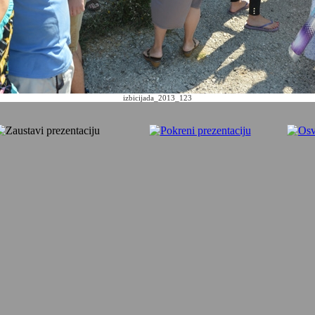
izbicijada_2013_123