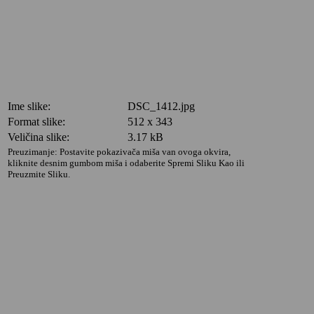
Ime slike:
DSC_1412.jpg
Format slike:
512 x 343
Veličina slike:
3.17 kB
Preuzimanje: Postavite pokazivača miša van ovoga okvira,
kliknite desnim gumbom miša i odaberite Spremi Sliku Kao ili
Preuzmite Sliku.