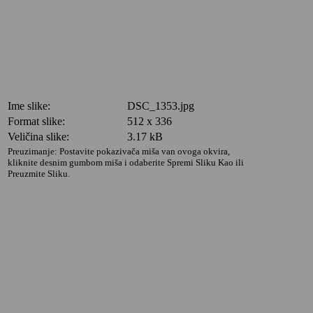
Ime slike:
DSC_1353.jpg
Format slike:
512 x 336
Veličina slike:
3.17 kB
Preuzimanje: Postavite pokazivača miša van ovoga okvira,
kliknite desnim gumbom miša i odaberite Spremi Sliku Kao ili
Preuzmite Sliku.