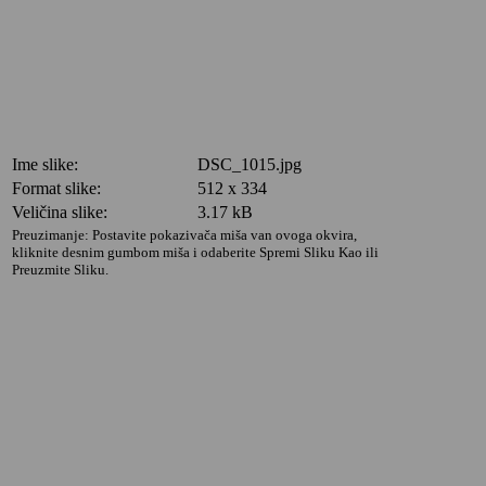
Ime slike:
DSC_1015.jpg
Format slike:
512 x 334
Veličina slike:
3.17 kB
Preuzimanje: Postavite pokazivača miša van ovoga okvira,
kliknite desnim gumbom miša i odaberite Spremi Sliku Kao ili
Preuzmite Sliku.