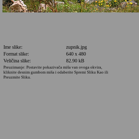
Ime slike:
zupnik.jpg
Format slike:
640 x 480
Veličina slike:
82.90 kB
Preuzimanje: Postavite pokazivača miša van ovoga okvira,
kliknite desnim gumbom miša i odaberite Spremi Sliku Kao ili
Preuzmite Sliku.