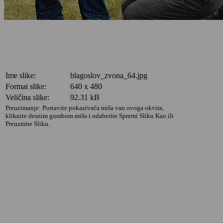
Ime slike:
blagoslov_zvona_64.jpg
Format slike:
640 x 480
Veličina slike:
92.31 kB
Preuzimanje: Postavite pokazivača miša van ovoga okvira,
kliknite desnim gumbom miša i odaberite Spremi Sliku Kao ili
Preuzmite Sliku.