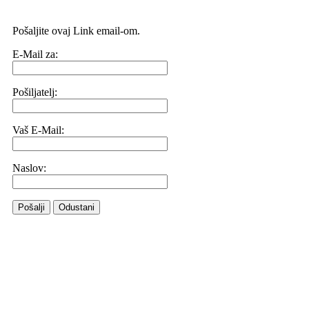
Pošaljite ovaj Link email-om.
E-Mail za:
Pošiljatelj:
Vaš E-Mail:
Naslov:
Pošalji
Odustani