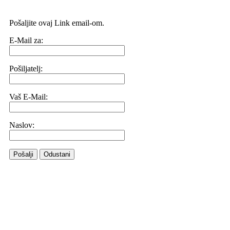
Pošaljite ovaj Link email-om.
E-Mail za:
Pošiljatelj:
Vaš E-Mail:
Naslov:
Pošalji
Odustani