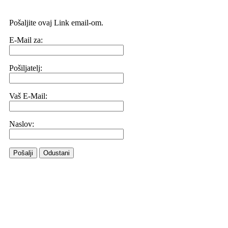
Pošaljite ovaj Link email-om.
E-Mail za:
Pošiljatelj:
Vaš E-Mail:
Naslov:
Pošalji
Odustani