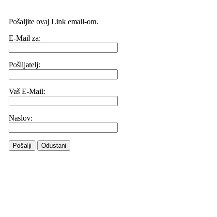
Pošaljite ovaj Link email-om.
E-Mail za:
Pošiljatelj:
Vaš E-Mail:
Naslov:
Pošalji
Odustani