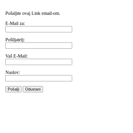
Pošaljite ovaj Link email-om.
E-Mail za:
Pošiljatelj:
Vaš E-Mail:
Naslov:
Pošalji
Odustani