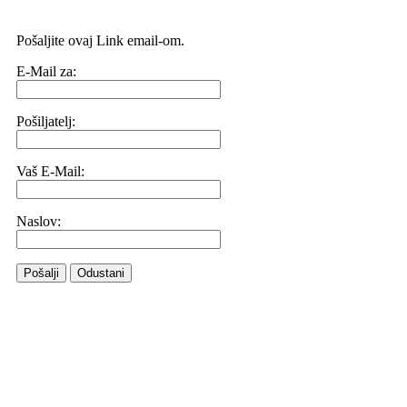
Pošaljite ovaj Link email-om.
E-Mail za:
Pošiljatelj:
Vaš E-Mail:
Naslov:
Pošalji
Odustani