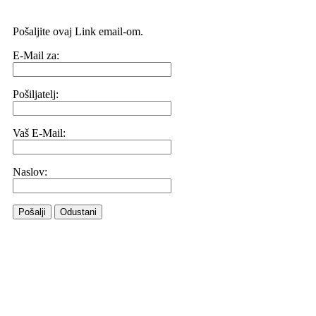
Pošaljite ovaj Link email-om.
E-Mail za:
Pošiljatelj:
Vaš E-Mail:
Naslov:
Pošalji
Odustani