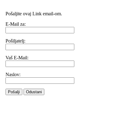
Pošaljite ovaj Link email-om.
E-Mail za:
Pošiljatelj:
Vaš E-Mail:
Naslov:
Pošalji
Odustani