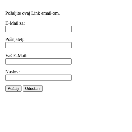
Pošaljite ovaj Link email-om.
E-Mail za:
Pošiljatelj:
Vaš E-Mail:
Naslov:
Pošalji
Odustani