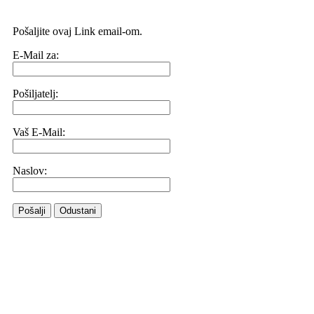
Pošaljite ovaj Link email-om.
E-Mail za:
Pošiljatelj:
Vaš E-Mail:
Naslov:
Pošalji
Odustani