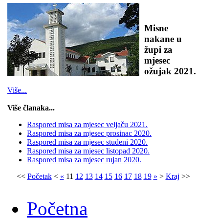
Misne
nakane u
župi za
mjesec
ožujak 2021.
Više...
Više članaka...
Raspored misa za mjesec veljaču 2021.
Raspored misa za mjesec prosinac 2020.
Raspored misa za mjesec studeni 2020.
Raspored misa za mjesec listopad 2020.
Raspored misa za mjesec rujan 2020.
<<
Početak
<
«
11
12
13
14
15
16
17
18
19
»
>
Kraj
>>
Početna