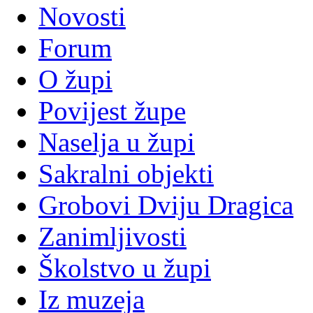
Novosti
Forum
O župi
Povijest župe
Naselja u župi
Sakralni objekti
Grobovi Dviju Dragica
Zanimljivosti
Školstvo u župi
Iz muzeja