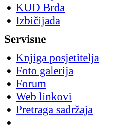
KUD Brda
Izbičijada
Servisne
Knjiga posjetitelja
Foto galerija
Forum
Web linkovi
Pretraga sadržaja