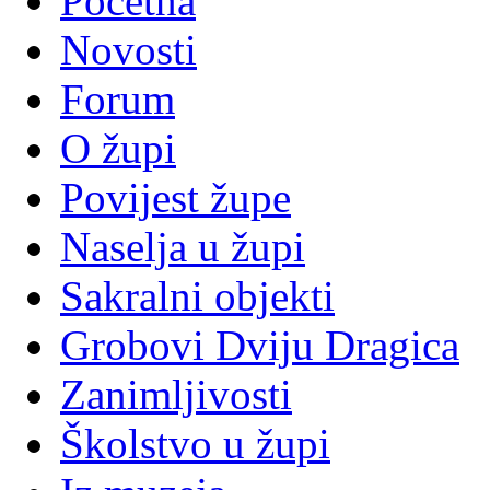
Početna
Novosti
Forum
O župi
Povijest župe
Naselja u župi
Sakralni objekti
Grobovi Dviju Dragica
Zanimljivosti
Školstvo u župi