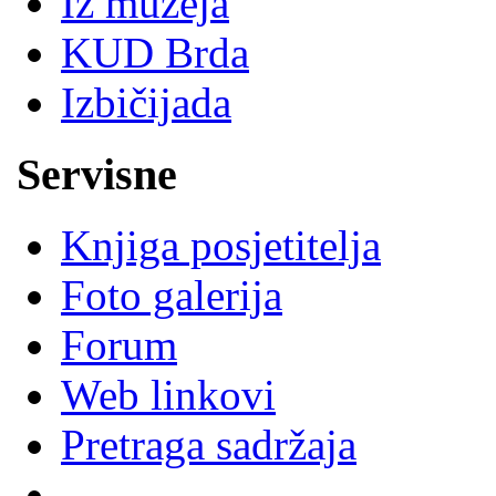
Iz muzeja
KUD Brda
Izbičijada
Servisne
Knjiga posjetitelja
Foto galerija
Forum
Web linkovi
Pretraga sadržaja