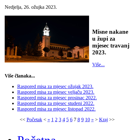
Nedjelja, 26. ožujka 2023.
Misne nakane
u župi za
mjesec travanj
2023.
Više...
Više članaka...
Raspored misa za mjesec ožujak 2023.
Raspored misa za mjesec veljaču 2023.
Raspored misa za mjesec prosinac 2022.
Raspored misa za mjesec studeni 2022.
Raspored misa za mjesec listopad 2022.
<<
Početak
<
«
1
2
3
4
5
6
7
8
9
10
»
>
Kraj
>>