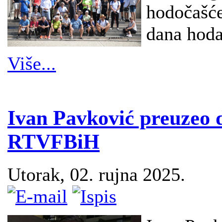
hodočašće
dana hod
Više...
Ivan Pavković preuzeo d
RTVFBiH
Utorak, 02. rujna 2025.