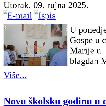
Utorak, 09. rujna 2025.
U ponedje
Gospe u c
Marije u 
blagdan M
Više...
Novu školsku godinu u o