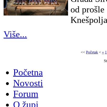
od prošle 
Knešpolja
Više...
<<
Početak
<
«
1
St
Početna
Novosti
Forum
O župi