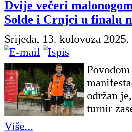
Dvije večeri malonogom
Solde i Crnjci u finalu 
Srijeda, 13. kolovoza 2025.
Povodom s
manifesta
održan je
turnir zas
Više...