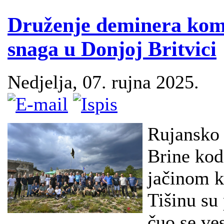
Druženje deminera ko
snaga u Donjoj Britvici
Nedjelja, 07. rujna 2025.
Rujansko 
Brine kod
jačinom k
Tišinu su 
čuo se ve