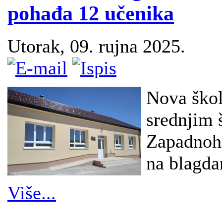
pohađa 12 učenika
Utorak, 09. rujna 2025.
Nova škol
srednjim 
Zapadnohe
na blagda
Više...