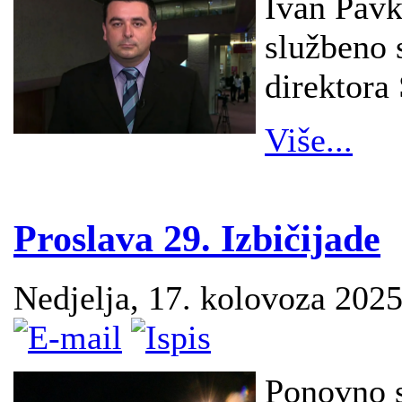
Ivan Pavko
službeno 
direktora
Više...
Proslava 29. Izbičijade
Nedjelja, 17. kolovoza 2025
Ponovno s