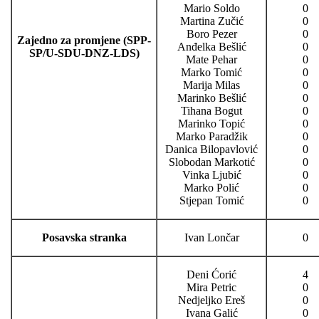
Mario Soldo
0
Martina Zučić
0
Boro Pezer
0
Zajedno za promjene (SPP-
Anđelka Bešlić
0
SP/U-SDU-DNZ-LDS)
Mate Pehar
0
Marko Tomić
0
Marija Milas
0
Marinko Bešlić
0
Tihana Bogut
0
Marinko Topić
0
Marko Paradžik
0
Danica Bilopavlović
0
Slobodan Markotić
0
Vinka Ljubić
0
Marko Polić
0
Stjepan Tomić
0
Posavska stranka
Ivan Lončar
0
Deni Ćorić
4
Mira Petric
0
Nedjeljko Ereš
0
Ivana Galić
0