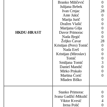
Branko Miličević
0
Julijana Bebek
0
Ivan Crnjac
28
Ante Jukić
0
Marija Jurič
0
Dražen Vlašić
0
Marijana Gilja
0
HKDU-HRAST
Davor Primorac
0
Nada Begić
0
Željko Ćavar
28
Kristijan (Pero) Tomić
0
Nada Ereš
0
Kristijan (Miroslav)
0
Tomić
0
Smiljana Tomić
3
Daniel Mandić
0
Mirko Prskalo
0
Martina Ćorić
0
Mladen Biško
Stanko Primorac
0
Ivana Gadžić-Mikulić
0
Viktor Kvesić
4
Irena Polić
0