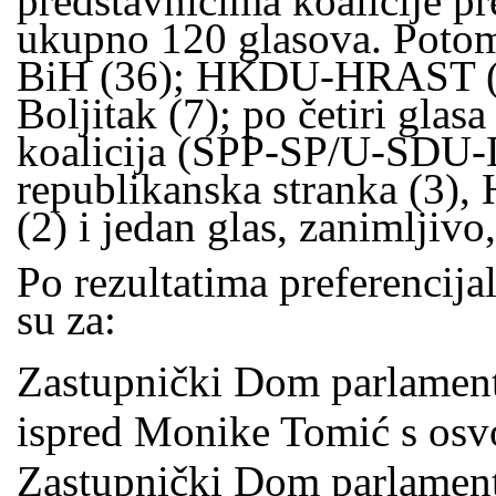
predstavnicima koalicije 
ukupno 120 glasova. Potom 
BiH (36); HKDU-HRAST (2
Boljitak (7); po četiri gla
koalicija (SPP-SP/U-SDU
republikanska stranka (3),
(2) i jedan glas, zanimljivo
Po rezultatima preferencijal
su za:
Zastupnički Dom parlament
ispred Monike Tomić s osv
Zastupnički Dom parlament