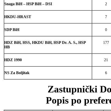
Snaga BiH – HSP BiH – DSI
2
HKDU-HRAST
7
SDP BiH
0
HDZ BiH, HSS, HKDU BiH, HSP Dr. A. S., HSP
177
HB
HDZ 1990
21
NS Za Boljitak
6
Zastupnički D
Popis po prefer