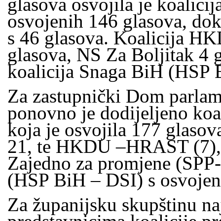
glasova osvojila je koali
osvojenih 146 glasova, do
s 46 glasova. Koalicija H
glasova, NS Za Boljitak 4 gl
koalicija Snaga BiH (HSP 
Za zastupnički Dom parlam
ponovno je dodijeljeno ko
koja je osvojila 177 glaso
21, te HKDU –HRAST (7), N
Zajedno za promjene (SPP
(HSP BiH – DSI) s osvojeni
Za županijsku skupštinu naj