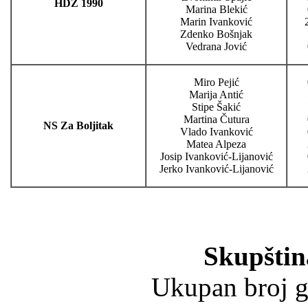
HDZ 1990
Marina Blekić
Marin Ivanković
Zdenko Bošnjak
Vedrana Jović
Miro Pejić
Marija Antić
Stipe Šakić
Martina Čutura
NS Za Boljitak
Vlado Ivanković
Matea Alpeza
Josip Ivanković-Lijanović
Jerko Ivanković-Lijanović
Skupštin
Ukupan broj gl