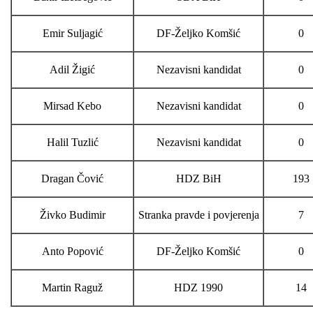
Emir Suljagić
DF-Željko Komšić
0
Adil Žigić
Nezavisni kandidat
0
Mirsad Kebo
Nezavisni kandidat
0
Halil Tuzlić
Nezavisni kandidat
0
Dragan Čović
HDZ BiH
193
Živko Budimir
Stranka pravde i povjerenja
7
Anto Popović
DF-Željko Komšić
0
Martin Raguž
HDZ 1990
14