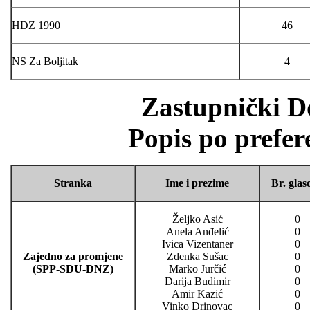
HDZ 1990
46
NS Za Boljitak
4
Zastupnički 
Popis po prefer
Stranka
Ime i prezime
Br. glas
Željko Asić
0
Anela Anđelić
0
Ivica Vizentaner
0
Zajedno za promjene
Zdenka Sušac
0
(SPP-SDU-DNZ)
Marko Jurčić
0
Darija Budimir
0
Amir Kazić
0
Vinko Drinovac
0