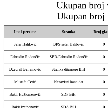
Ukupan broj v
Ukupan broj n
Ime i prezime
Stranka
Broj gla
Sefer Halilović
BPS-sefer Halilović
0
Fahrudin Radončić
SBB-Fahrudin Radončić
0
Džebrail Bajramović
Stranka dijaspore BiH
0
Mustafa Cerić
Nezavisni kandidat
0
Bakir Hdžiomerović
SDP BiH
0
Bakir Izetbegović
SDA BiH
0