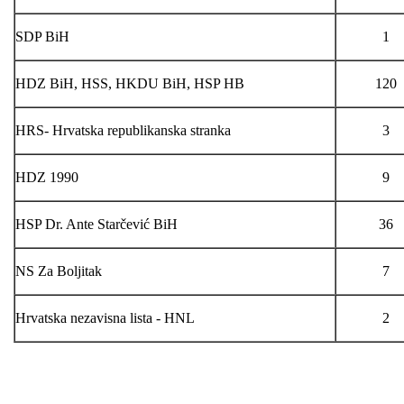
SDP BiH
1
HDZ BiH, HSS, HKDU BiH, HSP HB
120
HRS- Hrvatska republikanska stranka
3
HDZ 1990
9
HSP Dr. Ante Starčević BiH
36
NS Za Boljitak
7
Hrvatska nezavisna lista - HNL
2