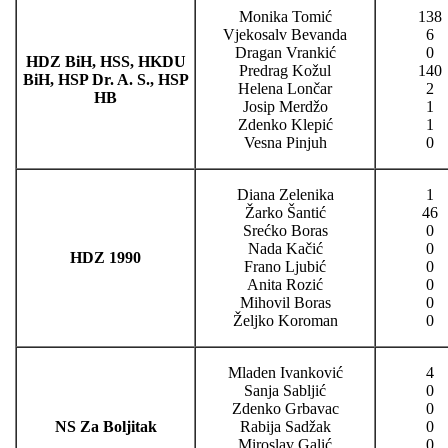
Monika Tomić
138
Vjekosalv Bevanda
6
Dragan Vrankić
0
HDZ BiH, HSS, HKDU
Predrag Kožul
140
BiH, HSP Dr. A. S., HSP
Helena Lončar
2
HB
Josip Merdžo
1
Zdenko Klepić
1
Vesna Pinjuh
0
Diana Zelenika
1
Žarko Šantić
46
Srećko Boras
0
Nada Kačić
0
HDZ 1990
Frano Ljubić
0
Anita Rozić
0
Mihovil Boras
0
Željko Koroman
0
Mladen Ivanković
4
Sanja Sabljić
0
Zdenko Grbavac
0
NS Za Boljitak
Rabija Sadžak
0
Miroslav Galić
0