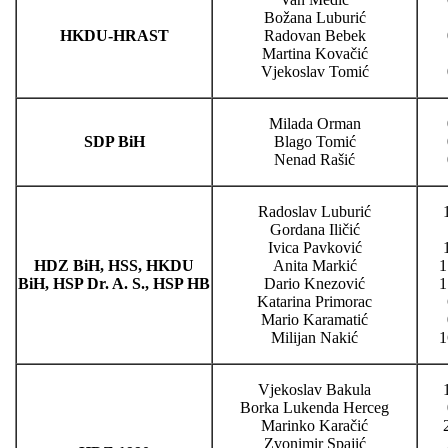
Božana Luburić
HKDU-HRAST
Radovan Bebek
Martina Kovačić
Vjekoslav Tomić
Milada Orman
SDP BiH
Blago Tomić
Nenad Rašić
Radoslav Luburić
Gordana Iličić
Ivica Pavković
HDZ BiH, HSS, HKDU
Anita Markić
1
BiH, HSP Dr. A. S., HSP HB
Dario Knezović
1
Katarina Primorac
Mario Karamatić
Milijan Nakić
1
Vjekoslav Bakula
Borka Lukenda Herceg
Marinko Karačić
Zvonimir Spajić