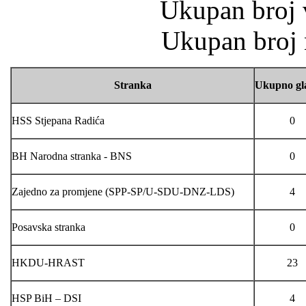
Ukupan broj v
Ukupan broj n
Stranka
Ukupno gl
HSS Stjepana Radića
0
BH Narodna stranka - BNS
0
Zajedno za promjene (SPP-SP/U-SDU-DNZ-LDS)
4
Posavska stranka
0
HKDU-HRAST
23
HSP BiH – DSI
4