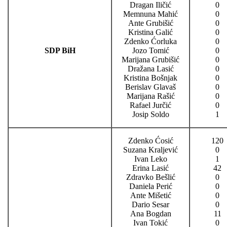
Dragan Iličić
0
Memnuna Mahić
0
Ante Grubišić
0
Kristina Galić
0
Zdenko Ćorluka
0
SDP BiH
Jozo Tomić
0
Marijana Grubišić
0
Dražana Lasić
0
Kristina Bošnjak
0
Berislav Glavaš
0
Marijana Rašić
0
Rafael Jurčić
0
Josip Soldo
1
Zdenko Ćosić
120
Suzana Kraljević
0
Ivan Leko
1
Erina Lasić
42
Zdravko Bešlić
0
Daniela Perić
0
Ante Mišetić
0
Dario Sesar
0
Ana Bogdan
11
Ivan Tokić
0