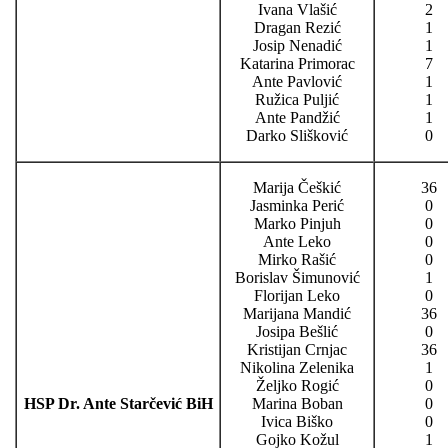
Ivana Vlašić
2
Dragan Rezić
1
Josip Nenadić
1
Katarina Primorac
7
Ante Pavlović
1
Ružica Puljić
1
Ante Pandžić
1
Darko Slišković
0
Marija Češkić
36
Jasminka Perić
0
Marko Pinjuh
0
Ante Leko
0
Mirko Rašić
0
Borislav Šimunović
1
Florijan Leko
0
Marijana Mandić
36
Josipa Bešlić
0
Kristijan Crnjac
36
Nikolina Zelenika
1
Željko Rogić
0
HSP Dr. Ante Starčević BiH
Marina Boban
0
Ivica Biško
0
Gojko Kožul
1