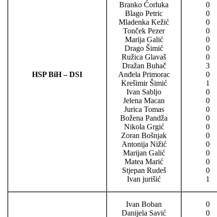
Branko Ćorluka
0
Blago Petric
0
Mladenka Kežić
0
Tonček Pezer
0
Marija Galić
0
Drago Šimić
0
Ružica Glavaš
0
Dražan Buhač
3
HSP BiH – DSI
Anđela Primorac
0
Krešimir Šimić
1
Ivan Sabljo
0
Jelena Macan
0
Jurica Tomas
0
Božena Pandža
0
Nikola Grgić
0
Zoran Bošnjak
0
Antonija Nižić
0
Marijan Galić
0
Matea Marić
0
Stjepan Rudeš
0
Ivan jurišić
1
Ivan Boban
0
Danijela Savić
0