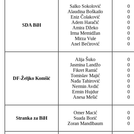
Salko Sokolović
0
Alaudina Boškailo
0
Eniz Čolaković
0
Adem Haračić
0
SDA BiH
Amira Džeko
0
Irma Memidžan
0
Mirza Vule
0
Anel Bećirović
0
Alija Šuko
0
Jasmina Landžo
0
Fikret Ramić
0
Tomislav Majić
0
DF-Željko Komšić
Nađa Tahirović
0
Nermin Avdić
0
Ermin Hujdur
0
Anesa Mešić
0
Omer Macić
0
Stranka za BiH
Suada Borić
0
Zoran Mandlbaum
0