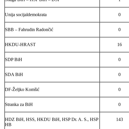
Unija socijaldemokrata
0
SBB – Fahrudin Radončić
0
HKDU-HRAST
16
SDP BiH
0
SDA BiH
0
DF-Željko Komšić
0
Stranka za BiH
0
HDZ BiH, HSS, HKDU BiH, HSP Dr. A. S., HSP
143
HB