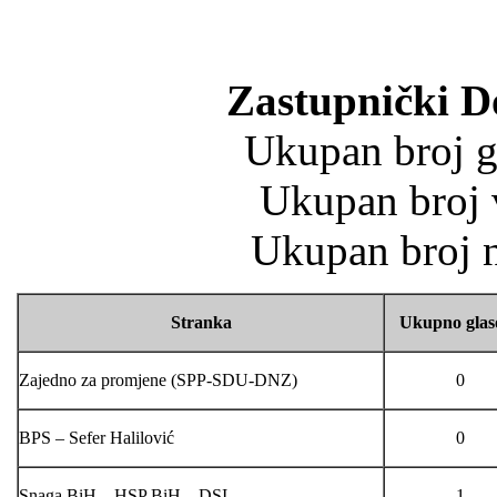
Zastupnički 
Ukupan broj gl
Ukupan broj v
Ukupan broj n
Stranka
Ukupno glas
Zajedno za promjene (SPP-SDU-DNZ)
0
BPS – Sefer Halilović
0
Snaga BiH – HSP BiH – DSI
1