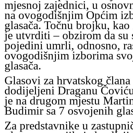
mjesnoj zajednici, u osnovn
na ovogodišnjim Općim iz
glasača. Točnu brojku, kao 
je utvrditi – obzirom da su
pojedini umrli, odnosno, r
ovogodišnjim izborima svoj
glasača.
Glasovi za hrvatskog člana
dodijeljeni Draganu Čoviću
je na drugom mjestu Martin
Budimir sa 7 osvojenih gla
Za predstavnike u zastupn