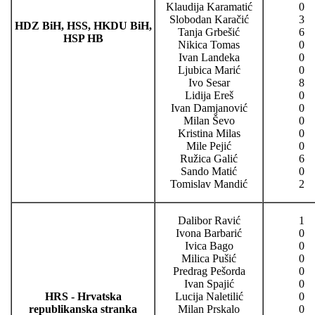
Klaudija Karamatić
0
Slobodan Karačić
3
HDZ BiH, HSS, HKDU BiH,
Tanja Grbešić
6
HSP HB
Nikica Tomas
0
Ivan Landeka
0
Ljubica Marić
0
Ivo Sesar
8
Lidija Ereš
0
Ivan Damjanović
0
Milan Ševo
0
Kristina Milas
0
Mile Pejić
0
Ružica Galić
6
Sando Matić
0
Tomislav Mandić
2
Dalibor Ravić
1
Ivona Barbarić
0
Ivica Bago
0
Milica Pušić
0
Predrag Pešorda
0
Ivan Spajić
0
HRS - Hrvatska
Lucija Naletilić
0
republikanska stranka
Milan Prskalo
0