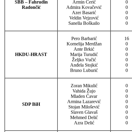
SBB – Fahrudin
Armin Ćerić
0
Radončić
Admira Kovačević
0
Azer Basarić
0
Veldin Vejzović
0
Sanella Boškailo
0
Pero Barbarić
16
Kornelija Merdžan
0
Ante Brkić
0
HKDU-HRAST
Marija Turudić
0
Željko Vučić
0
Anđela Stojkić
0
Bruno Luburić
0
Zoran Mikulić
0
Vahida Žujo
0
Mladen Ćavar
0
Armina Lazarević
0
SDP BiH
Stojan Milošević
0
Slaven Glavaš
0
Mehmed Delić
0
Azra Delić
0