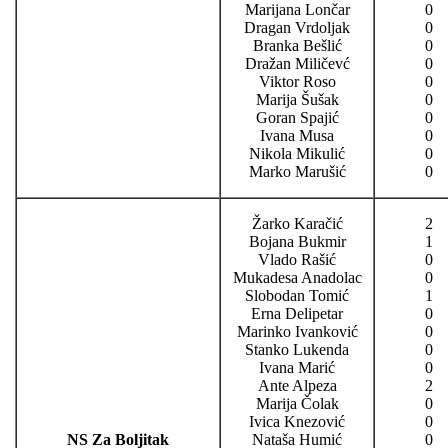
Marijana Lončar
0
Dragan Vrdoljak
0
Branka Bešlić
0
Dražan Miličevć
0
Viktor Roso
0
Marija Šušak
0
Goran Spajić
0
Ivana Musa
0
Nikola Mikulić
0
Marko Marušić
0
Žarko Karačić
2
Bojana Bukmir
1
Vlado Rašić
0
Mukadesa Anadolac
0
Slobodan Tomić
1
Erna Delipetar
0
Marinko Ivanković
0
Stanko Lukenda
0
Ivana Marić
0
Ante Alpeza
2
Marija Čolak
0
Ivica Knezović
0
NS Za Boljitak
Nataša Humić
0