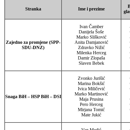
B
Stranka
Ime i prezime
gla
Ivan Čamber
Danijela Šoše
Marko Slišković
Zajedno za promjene (SPP-
Anita Damjanović
SDU-DNZ)
Zdravko Nižić
Milenka Herceg
Damir Zlopaša
Slaven Bebek
Zvonko Jurišić
Marina Bokšić
Ivica Miličević
Marko Martinović
Snaga BiH – HSP BiH – DSI
Maja Prusina
Pero Herceg
Mirjana Tomić
Mate Jukić
Van Medić