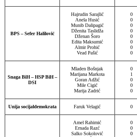
Hajrudin Sarajlić
0
Anela Husić
0
Munib Dalipagić
0
Dženita Taslidža
0
BPS – Sefer Halilović
Dženan Šoro
0
Edita Maksumić
0
Almir Prohić
0
Vead Pašić
0
Mladen Bošnjak
0
Marijana Markota
1
Snaga BiH – HSP BiH –
Goran Adžić
0
DSI
Mile Cigić
0
Marija Zadrić
0
Unija socijaldemokrata
Faruk Velagić
0
Amel Rahimić
0
Ernada Razć
0
Salko Sokolović
0