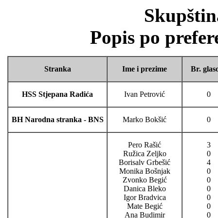
Skupštin
Popis po prefer
Stranka
Ime i prezime
Br. glas
HSS Stjepana Radića
Ivan Petrović
0
BH Narodna stranka - BNS
Marko Bokšić
0
Pero Rašić
3
Ružica Zeljko
0
Borisalv Grbešić
4
Monika Bošnjak
0
Zvonko Begić
0
Danica Bleko
0
Igor Bradvica
0
Mate Begić
0
Ana Budimir
0