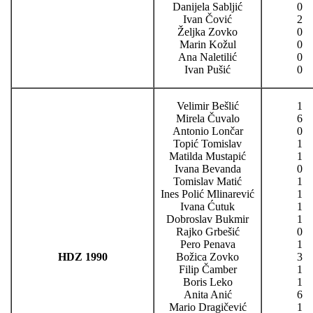
Danijela Sabljić
0
Ivan Čović
2
Željka Zovko
0
Marin Kožul
0
Ana Naletilić
0
Ivan Pušić
0
Velimir Bešlić
1
Mirela Čuvalo
6
Antonio Lončar
0
Topić Tomislav
1
Matilda Mustapić
1
Ivana Bevanda
0
Tomislav Matić
1
Ines Polić Mlinarević
1
Ivana Ćutuk
1
Dobroslav Bukmir
1
Rajko Grbešić
0
Pero Penava
1
HDZ 1990
Božica Zovko
3
Filip Čamber
1
Boris Leko
1
Anita Anić
6
Mario Dragičević
1