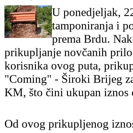
U ponedjeljak, 22
tamponiranja i p
prema Brdu. Nako
prikupljanje novčanih prilo
korisnika ovog puta, priku
"Coming" - Široki Brijeg za
KM, što čini ukupan izno
Od ovog prikupljenog iznos