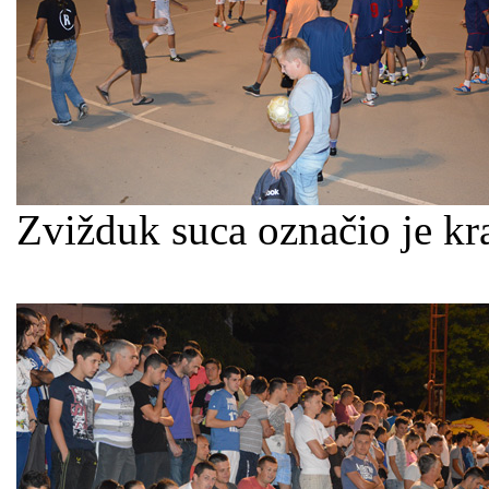
Zvižduk suca označio je kr