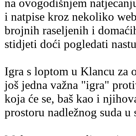
na ovogodišnjem natjecanju,
i natpise kroz nekoliko web
brojnih raseljenih i domaći
stidjeti doći pogledati nas
Igra s loptom u Klancu za o
još jedna važna "igra" prot
koja će se, baš kao i njihov
prostoru nadležnog suda u 