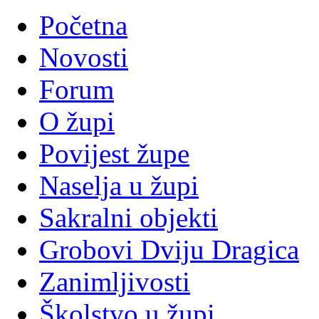
Početna
Novosti
Forum
O župi
Povijest župe
Naselja u župi
Sakralni objekti
Grobovi Dviju Dragica
Zanimljivosti
Školstvo u župi