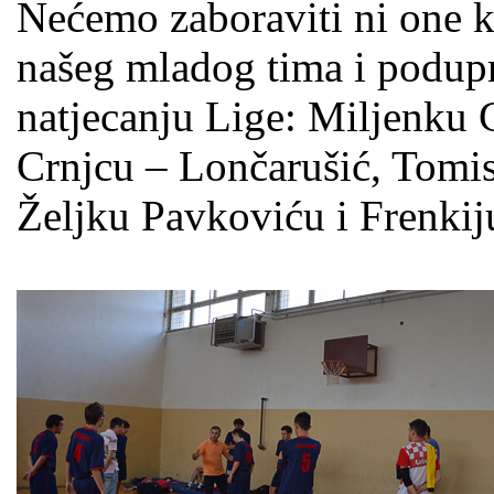
Nećemo zaboraviti ni one k
našeg mladog tima i podup
natjecanju Lige: Miljenku 
Crnjcu – Lončarušić, Tomis
Željku Pavkoviću i Frenkij