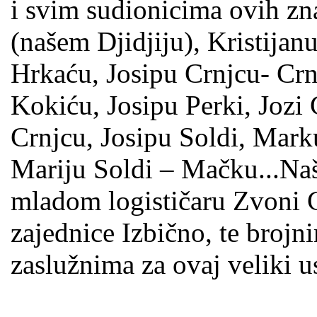
i svim sudionicima ovih zna
(našem Djidjiju), Kristijan
Hrkaću, Josipu Crnjcu- Crn
Kokiću, Josipu Perki, Jozi
Crnjcu, Josipu Soldi, Mark
Mariju Soldi – Mačku...Na
mladom logističaru Zvoni 
zajednice Izbično, te broj
zaslužnima za ovaj veliki u