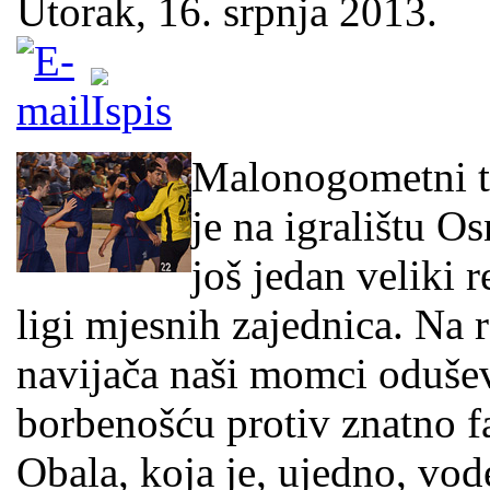
Utorak, 16. srpnja 2013.
Malonogometni ti
je na igralištu O
još jedan veliki 
ligi mjesnih zajednica. Na 
navijača naši momci odušev
borbenošću protiv znatno f
Obala, koja je, ujedno, vod