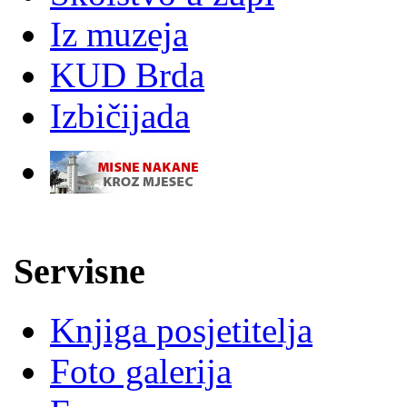
Iz muzeja
KUD Brda
Izbičijada
-
Servisne
Knjiga posjetitelja
Foto galerija