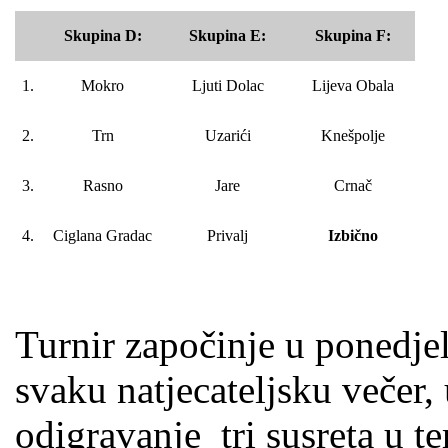
Skupina D:
Skupina E:
Skupina F:
1.
Mokro
Ljuti Dolac
Lijeva Obala
2.
Trn
Uzarići
Knešpolje
3.
Rasno
Jare
Crnač
4.
Ciglana Gradac
Privalj
Izbično
Turnir započinje u ponedjelj
svaku natjecateljsku večer, 
odigravanje tri susreta u t