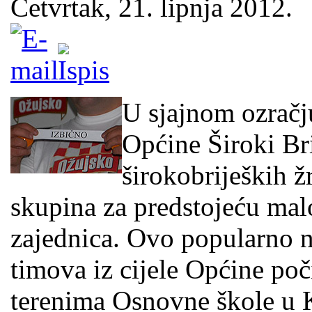
Četvrtak, 21. lipnja 2012.
U sjajnom ozračju
Općine Široki Bri
širokobrijeških ž
skupina za predstojeću ma
zajednica. Ovo popularno 
timova iz cijele Općine poč
terenima Osnovne škole u K