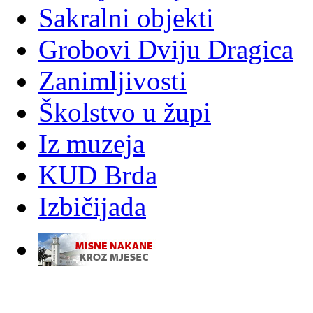
Sakralni objekti
Grobovi Dviju Dragica
Zanimljivosti
Školstvo u župi
Iz muzeja
KUD Brda
Izbičijada
-