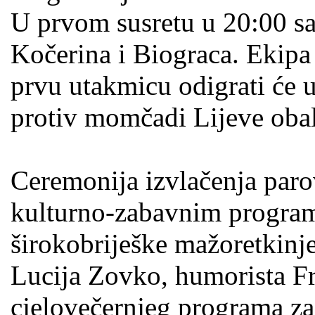
U prvom susretu u 20:00 sa
Kočerina i Biograca. Ekipa
prvu utakmicu odigrati će u
protiv momčadi Lijeve obal
Ceremonija izvlačenja paro
kulturno-zabavnim program
širokobriješke mažoretkinje
Lucija Zovko, humorista F
cjelovečernjeg programa za