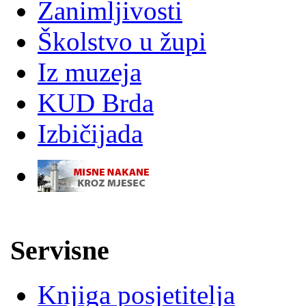
Zanimljivosti
Školstvo u župi
Iz muzeja
KUD Brda
Izbičijada
-
Servisne
Knjiga posjetitelja