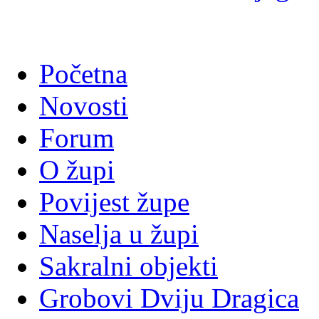
Početna
Novosti
Forum
O župi
Povijest župe
Naselja u župi
Sakralni objekti
Grobovi Dviju Dragica