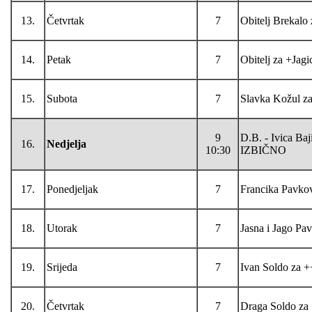
13.
Četvrtak
7
Obitelj Brekalo
14.
Petak
7
Obitelj za +Jag
15.
Subota
7
Slavka Kožul za 
9
D.B. - Ivica Baj
16.
Nedjelja
10:30
IZBIČNO
17.
Ponedjeljak
7
Francika Pavko
18.
Utorak
7
Jasna i Jago Pa
19.
Srijeda
7
Ivan Soldo za +
20.
Četvrtak
7
Draga Soldo za 