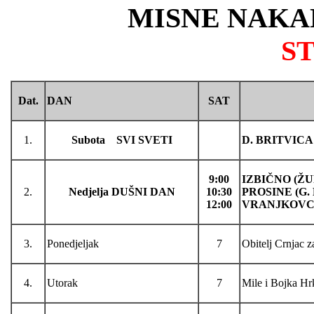
MISNE NAKA
S
Dat.
DAN
SAT
1.
Subota SVI SVETI
D. BRITVICA u
9:00
IZBIČNO (Ž
2.
Nedjelja DUŠNI DAN
10:30
PROSINE (G.
12:00
VRANJKOVCI
3.
Ponedjeljak
7
Obitelj Crnjac 
4.
Utorak
7
Mile i Bojka Hr