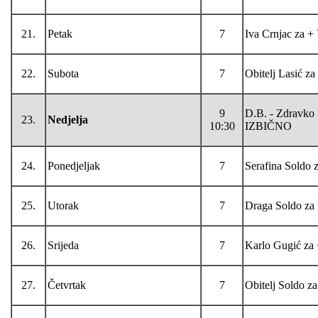
21.
Petak
7
Iva Crnjac za +
22.
Subota
7
Obitelj Lasić z
9
D.B. - Zdravko S
23.
Nedjelja
10:30
IZBIČNO
24.
Ponedjeljak
7
Serafina Soldo z
25.
Utorak
7
Draga Soldo za 
26.
Srijeda
7
Karlo Gugić za
27.
Četvrtak
7
Obitelj Soldo z