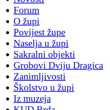
Forum
O župi
Povijest župe
Naselja u župi
Sakralni objekti
Grobovi Dviju Dragica
Zanimljivosti
Školstvo u župi
Iz muzeja
KUD Brda