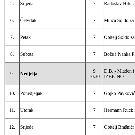
5.
Srijeda
7
Radoslav Hrkać 
6.
Četvrtak
7
Milica Soldo za
7.
Petak
7
Obitelj Soldo z
8.
Subota
7
Bože i Ivanka P
9
D.B. - Mladen i
9.
Nedjelja
10:30
IZBIČNO
10.
Ponedjeljak
7
Gojko Pavković
11.
Utorak
7
Hermann Ruck i
12.
Srijeda
7
Obitelj Brašnić: