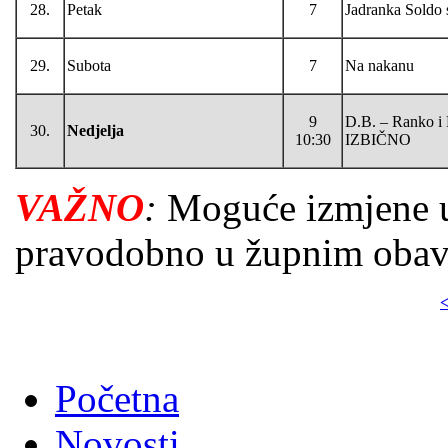
28.
Petak
7
Jadranka Soldo
29.
Subota
7
Na nakanu
9
D.B. – Ranko i
30.
Nedjelja
10:30
IZBIČNO
VAŽNO
:
Moguće izmjene u
pravodobno u župnim obavije
<
Početna
Novosti