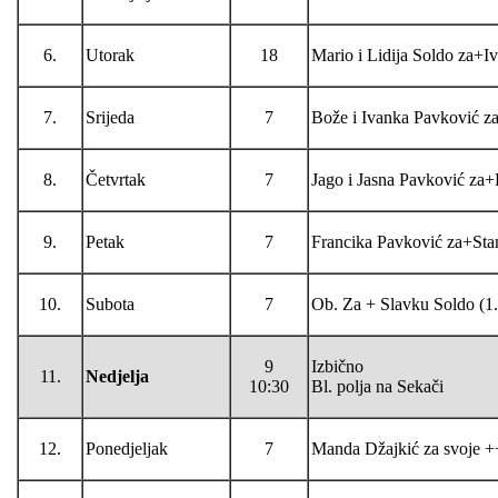
6.
Utorak
18
Mario i Lidija Soldo za+Ivi
7.
Srijeda
7
Bože i Ivanka Pavković za
8.
Četvrtak
7
Jago i Jasna Pavković za+
9.
Petak
7
Francika Pavković za+Stan
10.
Subota
7
Ob. Za + Slavku Soldo (1.
9
Izbično
11.
Nedjelja
10:30
Bl. polja na Sekači
12.
Ponedjeljak
7
Manda Džajkić za svoje +