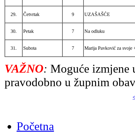
29.
Četvrtak
9
UZAŠAŠĆE
30.
Petak
7
Na odluku
31.
Subota
7
Marija Pavković za svoje 
VAŽNO
:
Moguće izmjene u
pravodobno u župnim obavije
<
Početna