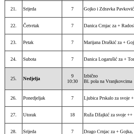
21.
Srijeda
7
Gojko i Zdravka Pavković
22.
Četvrtak
7
Danica Crnjac za + Radosl
23.
Petak
7
Marijana Draškić za + Goj
24.
Subota
7
Danica Logarušić za + To
9
Izbično
25.
Nedjelja
10:30
Bl. pola na Vranjkovcima
26.
Ponedjeljak
7
Ljubica Prskalo za svoje 
27.
Utorak
18
Ruža Džajkić za svoje ++
28.
Srijeda
7
Drago Crnjac za + Gojka, 