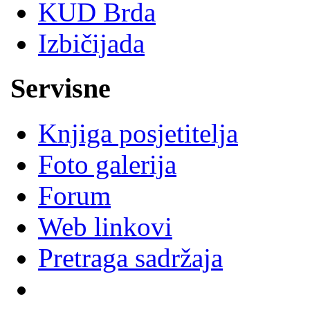
KUD Brda
Izbičijada
Servisne
Knjiga posjetitelja
Foto galerija
Forum
Web linkovi
Pretraga sadržaja