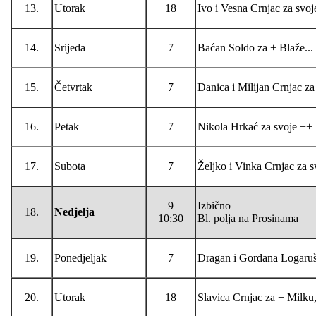
13.
Utorak
18
Ivo i Vesna Crnjac za svo
14.
Srijeda
7
Baćan Soldo za + Blaže...
15.
Četvrtak
7
Danica i Milijan Crnjac za
16.
Petak
7
Nikola Hrkać za svoje ++
17.
Subota
7
Željko i Vinka Crnjac za 
9
Izbično
18.
Nedjelja
10:30
Bl. polja na Prosinama
19.
Ponedjeljak
7
Dragan i Gordana Logaruši
20.
Utorak
18
Slavica Crnjac za + Milku