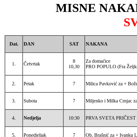
MISNE NAKA
S
Dat.
DAN
SAT
NAKANA
8
Za domaćice
1.
Četvrtak
10,30
PRO POPULO (Fra Željk
2.
Petak
7
Milica Pavković za + Božu,
3.
Subota
7
Miljenko i Milka Crnjac z
4.
Nedjelja
10:30
PRVA SVETA PRIČEST
5.
Ponedjeljak
7
Ob. Brašnić za + Ivanku L