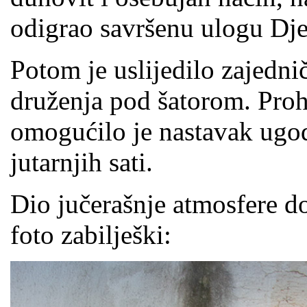
odigrao savršenu ulogu Dj
Potom je uslijedilo zajedni
druženja pod šatorom. Proh
omogućilo je nastavak ugod
jutarnjih sati.
Dio jučerašnje atmosfere 
foto zabilješki: