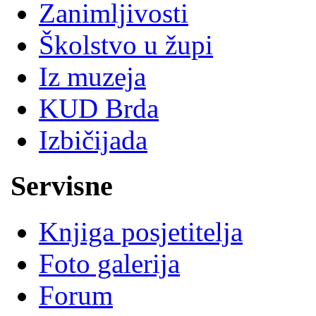
Zanimljivosti
Školstvo u župi
Iz muzeja
KUD Brda
Izbičijada
Servisne
Knjiga posjetitelja
Foto galerija
Forum