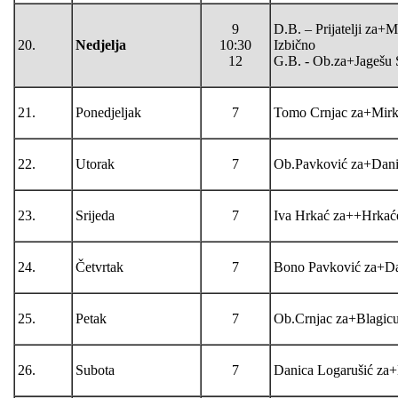
9
D.B. – Prijatelji za+
20.
Nedjelja
10:30
Izbično
12
G.B. - Ob.za+Jagešu 
21.
Ponedjeljak
7
Tomo Crnjac za+Mirk
22.
Utorak
7
Ob.Pavković za+Danic
23.
Srijeda
7
Iva Hrkać za++Hrkaće
24.
Četvrtak
7
Bono Pavković za+D
25.
Petak
7
Ob.Crnjac za+Blagicu
26.
Subota
7
Danica Logarušić za+B