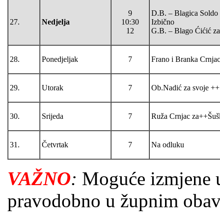
9
D.B. – Blagica Soldo
27.
Nedjelja
10:30
Izbično
12
G.B. – Blago Ćićić za
28.
Ponedjeljak
7
Frano i Branka Crnjac
29.
Utorak
7
Ob.Nadić za svoje ++
30.
Srijeda
7
Ruža Crnjac za++Šuš
31.
Četvrtak
7
Na odluku
VAŽNO
:
Moguće izmjene u
pravodobno u župnim obavije