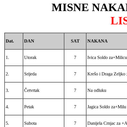
MISNE NAKA
LI
Dat.
DAN
SAT
NAKANA
1.
Utorak
7
Ivica Soldo za+Milicu.
2.
Srijeda
7
Krešo i Draga Zeljko 
3.
Četvrtak
7
Na odluku
4.
Petak
7
Jagica Soldo za+Milu 
5.
Subota
7
Danijela Crnjac za +A