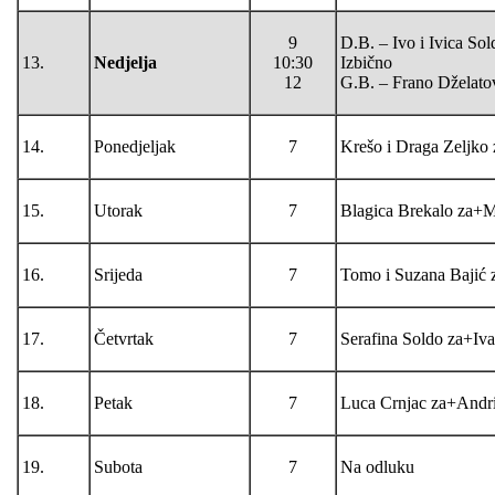
9
D.B. – Ivo i Ivica So
13.
Nedjelja
10:30
Izbično
12
G.B. – Frano Dželatov
14.
Ponedjeljak
7
Krešo i Draga Zeljko 
15.
Utorak
7
Blagica Brekalo za+M
16.
Srijeda
7
Tomo i Suzana Bajić 
17.
Četvrtak
7
Serafina Soldo za+Iva
18.
Petak
7
Luca Crnjac za+Andrij
19.
Subota
7
Na odluku