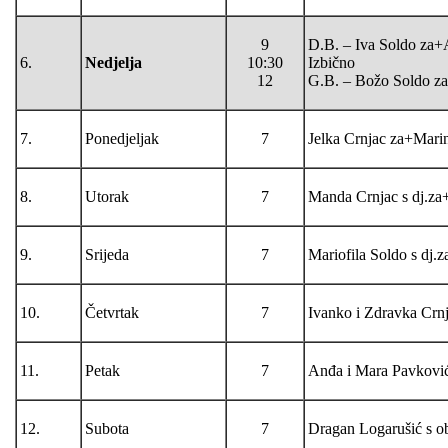
9
D.B. – Iva Soldo za+
6.
Nedjelja
10:30
Izbično
12
G.B. – Božo Soldo za
7.
Ponedjeljak
7
Jelka Crnjac za+Mari
8.
Utorak
7
Manda Crnjac s dj.za
9.
Srijeda
7
Mariofila Soldo s dj.
10.
Četvrtak
7
Ivanko i Zdravka Crn
11.
Petak
7
Anđa i Mara Pavković 
12.
Subota
7
Dragan Logarušić s o