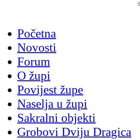
<
Početna
Novosti
Forum
O župi
Povijest župe
Naselja u župi
Sakralni objekti
Grobovi Dviju Dragica