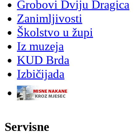
Grobovi Dviju Dragica
Zanimljivosti
Školstvo u župi
Iz muzeja
KUD Brda
Izbičijada
-
Servisne