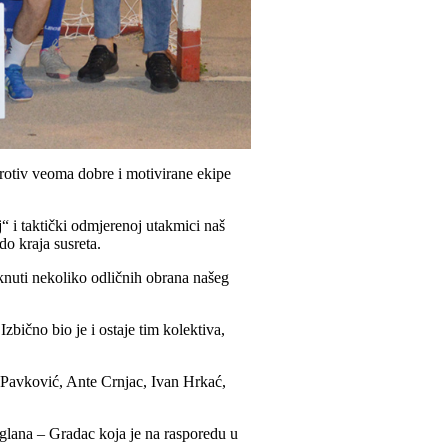
rotiv veoma dobre i motivirane ekipe
“ i taktički odmjerenoj utakmici naš
do kraja susreta.
aknuti nekoliko odličnih obrana našeg
zbično bio je i ostaje tim kolektiva,
o Pavković, Ante Crnjac, Ivan Hrkać,
glana – Gradac koja je na rasporedu u