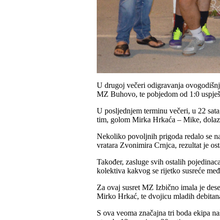
U drugoj večeri odigravanja ovogodišnj
MZ Buhovo, te pobjedom od 1:0 uspješn
U posljednjem terminu večeri, u 22 sata
tim, golom Mirka Hrkaća – Mike, dolazi u
Nekoliko povoljnih prigoda redalo se na 
vratara Zvonimira Crnjca, rezultat je os
Također, zasluge svih ostalih pojedinaca
kolektiva kakvog se rijetko susreće me
Za ovaj susret MZ Izbično imala je dese
Mirko Hrkać, te dvojicu mladih debitana
S ova veoma značajna tri boda ekipa na