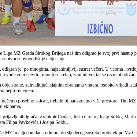
e Lige MZ Grada Širokog Brijega naš tim odigrao je svoj prvi nastup p
o otvorio ovogodišnje natjecanje.
, odigran je, po mnogima, najzanimljiviji susret večeri. U veoma „tvrdoj
 vodstvo u četvrtoj minuti susreta i, zanimljivo, taj se rezultat održao 
obje strane, zahvaljujući sjajnim obranama vratara, osobito vrijedi ist
tao nepromijenjen.
 nećemo posebno isticati, trebalo bi nam znatno više prostora. Tim MZ I
đu ekipama.
t prijavljenih igrača: Zvinimir Crnjac, Josip Crnjac, Josip Soldo, Mari
ta Filipa Pavkovića i Josipa Soldu.
še MZ ima tjedan dana odmora do sljedećeg susreta protiv ekipe Mz Ci