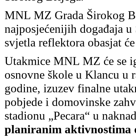
MNL MZ Grada Širokog Bri
najposjećenijih događaja u
svjetla reflektora obasjat će
Utakmice MNL MZ će se igr
osnovne škole u Klancu u r
godine, izuzev finalne utak
pobjede i domovinske zahv
stadionu „Pecara“ u nakna
planiranim aktivnostima ot