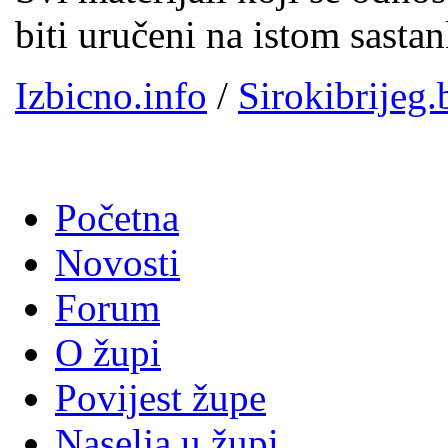
biti uručeni na istom sasta
Izbicno.info
/
Sirokibrijeg.
Početna
Novosti
Forum
O župi
Povijest župe
Naselja u župi