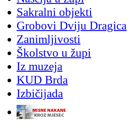
Sakralni objekti
Grobovi Dviju Dragica
Zanimljivosti
Školstvo u župi
Iz muzeja
KUD Brda
Izbičijada
-