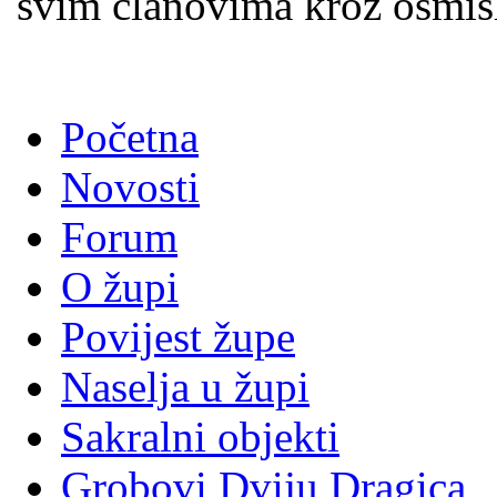
svim članovima kroz osmišl
Početna
Novosti
Forum
O župi
Povijest župe
Naselja u župi
Sakralni objekti
Grobovi Dviju Dragica