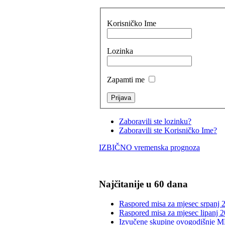
Korisničko Ime
Lozinka
Zapamti me
Zaboravili ste lozinku?
Zaboravili ste Korisničko Ime?
IZBIČNO vremenska prognoza
Najčitanije u 60 dana
Raspored misa za mjesec srpanj 
Raspored misa za mjesec lipanj 2
Izvučene skupine ovogodišnje M