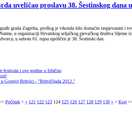
a uveličao proslavu 38. Šestinskog dana 
građe grada Zagreba, prošlog je vikenda bilo domaćin raspjevanim i ve
aime, u organizaciji Hrvatskog seljačkog pjevačkog društva Sljeme iz 
vorca, u subotu 01. rujna upriličen je 38. Šestinski dan.
m festivala i ove godine u Izbičnu
ost!
u Gornjoj Britvici - "Britvičijada 2012."
<<
Početak
<
«
121
122
123
124
125
126
127
128
129
130
»
>
Kraj
>