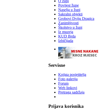
O župi
Povijest župe
Naselja u župi
Sakralni objekti
Grobovi Dviju Dragica
Zanimljivosti
Školstvo u župi
Iz muzeja
KUD Brda
Izbičijada
-
Servisne
Knjiga posjetitelja
Foto galerija
Forum
Web linkovi
Pretraga sadržaja
Prijava korisnika