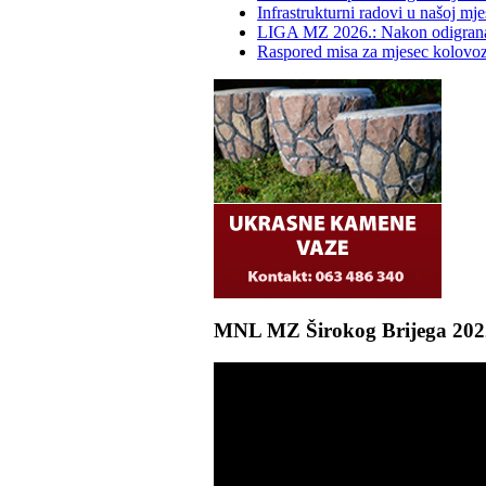
Infrastrukturni radovi u našoj mje
LIGA MZ 2026.: Nakon odigrana d
Raspored misa za mjesec kolovo
MNL MZ Širokog Brijega 2022. 