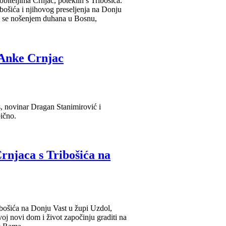
obiteljima Crnjac, poteklih s Tribošića.
ibošića i njihovog preseljenja na Donju
su se nošenjem duhana u Bosnu,
u Anke Crnjac
s, novinar Dragan Stanimirović i
bično.
rnjaca s Tribošića na
ibošića na Donju Vast u župi Uzdol,
oj novi dom i život započinju graditi na