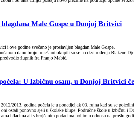
zdola i od tada Crnjci postaju novo prezime na području općine Prozo
 blagdana Male Gospe u Donjoj Britvici
vici i ove godine svečano je proslavljen blagdan Male Gospe.
unčanom danu brojni mještani okupili su se u crkvi rođenja Blažene Dj
e predvodio župnik fra Franjo Mabić.
počela: U Izbičnu osam, u Donjoj Britvici če
2012/2013, godina počela je u ponedjeljak 03. rujna kad su se pojedini 
oni ostali ponovno sjeli u školske klupe. Područne škole u Izbičnu i Don
icama i đacima ali s brojčanim podacima boljim u odnosu na prošlu god