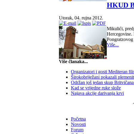
HKUD Brd
Utorak, 04. rujna 2012.
Mikulići, pred
Hercegovine. N
Pongratzovog d
Više...
Više članaka...
Organizatori i gosti Mediteran fil
Širokobriježani pokazali plemenit
Održan još jedan skup Britvičana 
Kad se vrijedne ruke slože
Najava akcije darivanja krvi
Početna
Novosti
Forum