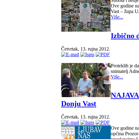
Subota i nedje
Ove godine nav
Vast – župa Uz
Više...
Izbično 
Četvrtak, 13. rujna 2012.
Proteklih je d
snimatelj Adne
Više...
NAJAVA: 
Donju Vast
Četvrtak, 13. rujna 2012.
Ove godine na
općina Prozor-