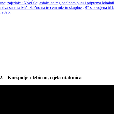
snoj zajednici: Novi sloj asfalta na regionalnom putu i priprema lokalni
va susreta MZ Izbično na trećem mjestu skupine „B“ s osvojena tri 
z 2026.
- Knešpolje : Izbično, cijela utakmica