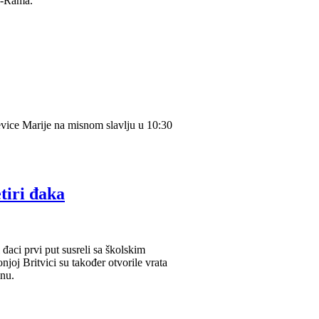
r-Rama.
evice Marije na misnom slavlju u 10:30
tiri đaka
đaci prvi put susreli sa školskim
joj Britvici su također otvorile vrata
inu.