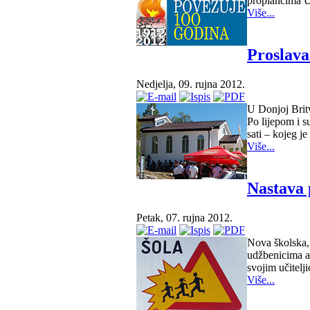
proplancima U
Više...
Proslava
Nedjelja, 09. rujna 2012.
U Donjoj Brit
Po lijepom i s
sati – kojeg j
Više...
Nastava 
Petak, 07. rujna 2012.
Nova školska, 
udžbenicima a 
svojim učitelj
Više...