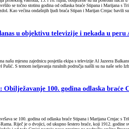
lja proteklog vikenda, 15. i 16. rujna, obilježene su na poseban način u 
ršilo se točno stotinu godina od odlaska braće Stipana i Marijana s Tr
dol. Kao većina ondašnjih ljudi braća Stipan i Marijan Crnjac bavili 
danas u objektivu televizije i nekada u per
ana našu mjesnu zajednicu posjetila ekipa s televizije Al Jazeera Balkan
l Pašić. S temom iseljavanja ruralnih područja naišli su na naše selo Iz
Obilježavanje 100. godina odlaska braće C
vršava se 100. godina od odlaska braće Stipana i Marijana Crnjac s Tr
Rama. Riječ je o dvojici, od ukupno šestero braće, koji 1912. godine sv