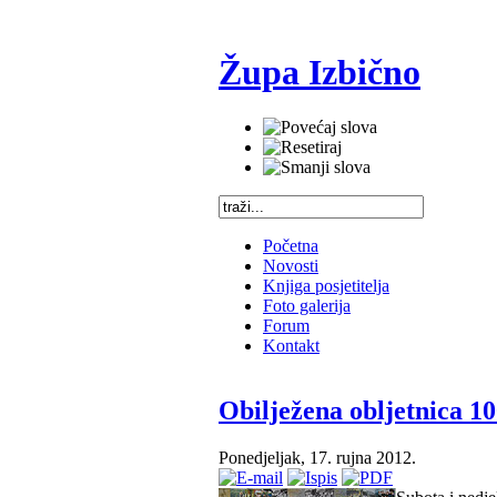
Župa Izbično
Početna
Novosti
Knjiga posjetitelja
Foto galerija
Forum
Kontakt
Obilježena obljetnica 10
Ponedjeljak, 17. rujna 2012.